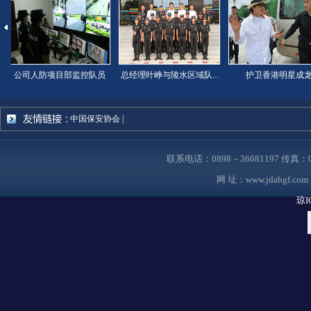
公司人防项目部监控队员
总经理叶峥与陵水区域队...
护卫香港明星成
中国保安协会
|
联系电话：0898－36681197 传真
网 址：
www.jdabgf.com
琼I